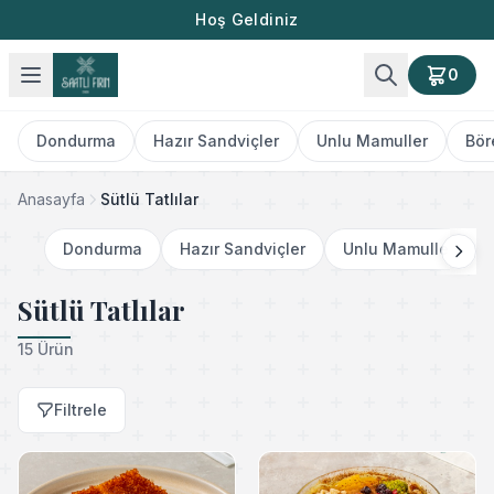
Hoş Geldiniz
0
Dondurma
Hazır Sandviçler
Unlu Mamuller
Bör
Anasayfa
Sütlü Tatlılar
Dondurma
Hazır Sandviçler
Unlu Mamuller
Sütlü Tatlılar
15 Ürün
Filtrele