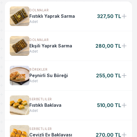
DOLMALAR
327,50 TL
Fıstıklı Yaprak Sarma
Adet
DOLMALAR
280,00 TL
Ekşili Yaprak Sarma
Adet
BÖREKLER
255,00 TL
Peynirli Su Böreği
Adet
SERBETLILER
510,00 TL
Fıstıklı Baklava
Adet
SERBETLILER
270,00 TL
Cevizli Ev Baklavası