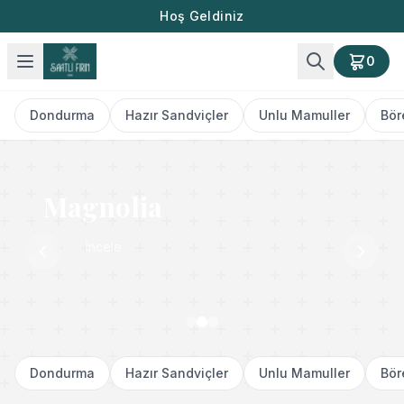
Hoş Geldiniz
0
Dondurma
Hazır Sandviçler
Unlu Mamuller
Bör
Magnolia
İncele
Dondurma
Hazır Sandviçler
Unlu Mamuller
Bör