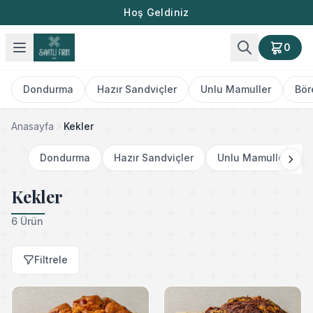
Hoş Geldiniz
0
Dondurma
Hazır Sandviçler
Unlu Mamuller
Bör
Anasayfa
Kekler
Dondurma
Hazır Sandviçler
Unlu Mamuller
Kekler
6 Ürün
Filtrele