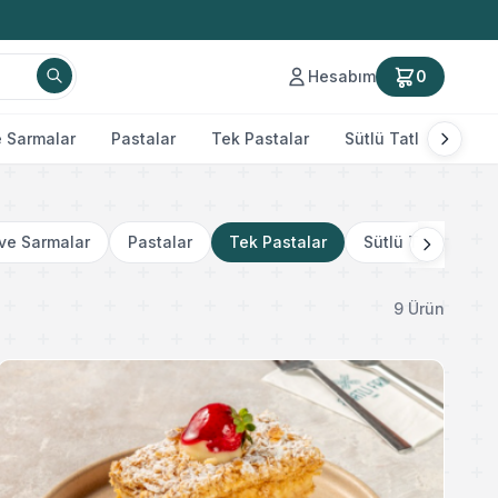
Hesabım
0
 Sarmalar
Pastalar
Tek Pastalar
Sütlü Tatlılar
Pe
ve Sarmalar
Pastalar
Tek Pastalar
Sütlü Tatlılar
9 Ürün