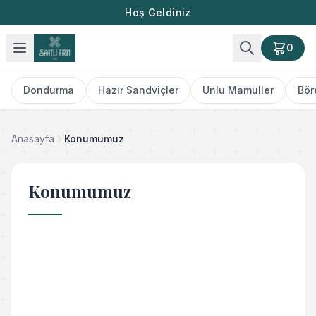
Hoş Geldiniz
0
Dondurma
Hazır Sandviçler
Unlu Mamuller
Bör
Anasayfa
Konumumuz
Konumumuz