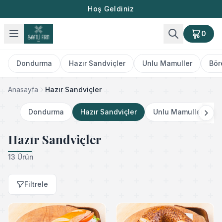
Hoş Geldiniz
0
Dondurma
Hazır Sandviçler
Unlu Mamuller
Bör
Anasayfa
Hazır Sandviçler
Dondurma
Hazır Sandviçler
Unlu Mamuller
Hazır Sandviçler
13 Ürün
Filtrele