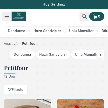
Hoş Geldiniz
0
Dondurma
Hazır Sandviçler
Unlu Mamuller
Bör
Anasayfa
Petitfour
Dondurma
Hazır Sandviçler
Unlu Mamuller
Petitfour
12 Ürün
Filtrele